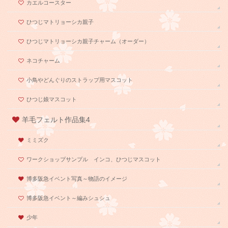
カエルコースター
ひつじマトリョーシカ親子
ひつじマトリョーシカ親子チャーム（オーダー）
ネコチャーム
小鳥やどんぐりのストラップ用マスコット
ひつじ娘マスコット
羊毛フェルト作品集4
ミミズク
ワークショップサンプル インコ、ひつじマスコット
博多阪急イベント写真～物語のイメージ
博多阪急イベント～編みシュシュ
少年