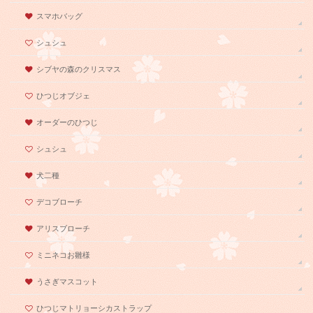
スマホバッグ
シュシュ
シブヤの森のクリスマス
ひつじオブジェ
オーダーのひつじ
シュシュ
犬二種
デコブローチ
アリスブローチ
ミニネコお雛様
うさぎマスコット
ひつじマトリョーシカストラップ