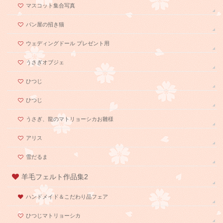
マスコット集合写真
パン屋の招き猫
ウェディングドール プレゼント用
うさぎオブジェ
ひつじ
ひつじ
うさぎ、龍のマトリョーシカお雛様
アリス
雪だるま
羊毛フェルト作品集2
ハンドメイド＆こだわり品フェア
ひつじマトリョーシカ