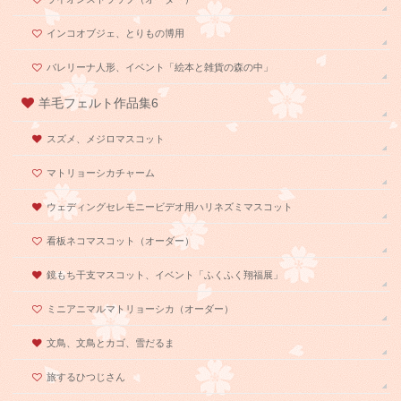
インコオブジェ、とりもの博用
バレリーナ人形、イベント「絵本と雑貨の森の中」
羊毛フェルト作品集6
スズメ、メジロマスコット
マトリョーシカチャーム
ウェディングセレモニービデオ用ハリネズミマスコット
看板ネコマスコット（オーダー）
鏡もち干支マスコット、イベント「ふくふく翔福展」
ミニアニマルマトリョーシカ（オーダー）
文鳥、文鳥とカゴ、雪だるま
旅するひつじさん