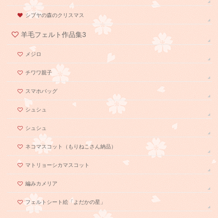
シブヤの森のクリスマス
羊毛フェルト作品集3
メジロ
チワワ親子
スマホバッグ
シュシュ
シュシュ
ネコマスコット（もりねこさん納品）
マトリョーシカマスコット
編みカメリア
フェルトシート絵「よだかの星」