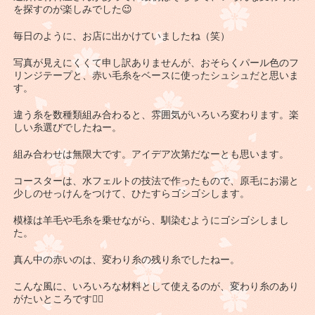
を探すのが楽しみでした😉
毎日のように、お店に出かけていましたね（笑）
写真が見えにくくて申し訳ありませんが、おそらくパール色のフ
リンジテープと、赤い毛糸をベースに使ったシュシュだと思いま
す。
違う糸を数種類組み合わると、雰囲気がいろいろ変わります。楽
しい糸選びでしたねー。
組み合わせは無限大です。アイデア次第だなーとも思います。
コースターは、水フェルトの技法で作ったもので、原毛にお湯と
少しのせっけんをつけて、ひたすらゴシゴシします。
模様は羊毛や毛糸を乗せながら、馴染むようにゴシゴシしまし
た。
真ん中の赤いのは、変わり糸の残り糸でしたねー。
こんな風に、いろいろな材料として使えるのが、変わり糸のあり
がたいところです👍🏽