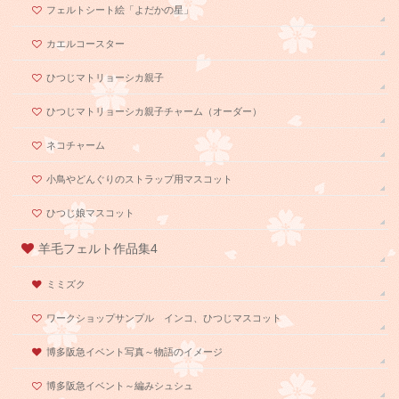
フェルトシート絵「よだかの星」
カエルコースター
ひつじマトリョーシカ親子
ひつじマトリョーシカ親子チャーム（オーダー）
ネコチャーム
小鳥やどんぐりのストラップ用マスコット
ひつじ娘マスコット
羊毛フェルト作品集4
ミミズク
ワークショップサンプル インコ、ひつじマスコット
博多阪急イベント写真～物語のイメージ
博多阪急イベント～編みシュシュ