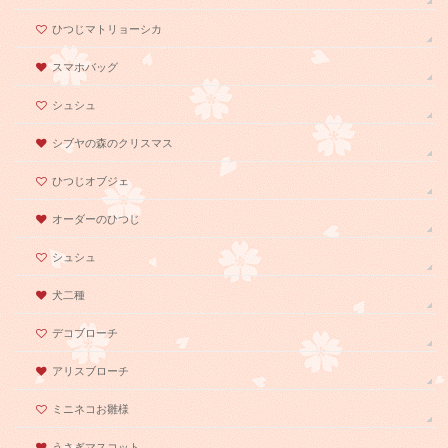
ひつじマトリョーシカ
スマホバッグ
シュシュ
シブヤの森のクリスマス
ひつじオブジェ
オーダーのひつじ
シュシュ
犬二種
デコブローチ
アリスブローチ
ミニネコお雛様
うさぎマスコット