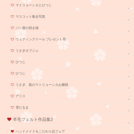
マトリョーシカとひつじ
マスコット集合写真
パン屋の招き猫
ウェディングドール プレゼント用
うさぎオブジェ
ひつじ
ひつじ
うさぎ、龍のマトリョーシカお雛様
アリス
雪だるま
羊毛フェルト作品集2
ハンドメイド＆こだわり品フェア