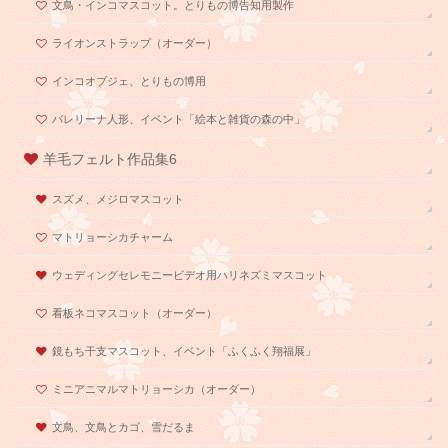
文鳥・インコマスコット。とりもの博告知用製作
ライオンストラップ（オーダー）
インコオブジェ、とりもの博用
バレリーナ人形、イベント「絵本と雑貨の森の中」
羊毛フェルト作品集6
スズメ、メジロマスコット
マトリョーシカチャーム
ウェディングセレモニービデオ用ハリネズミマスコット
看板ネコマスコット（オーダー）
鏡もち干支マスコット、イベント「ふくふく翔福展」
ミニアニマルマトリョーシカ（オーダー）
文鳥、文鳥とカゴ、雪だるま