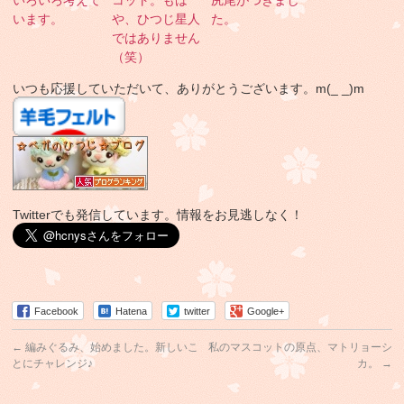
います。
や、ひつじ星人
た。
ではありません
（笑）
いつも応援していただいて、ありがとうございます。m(_ _)m
Twitterでも発信しています。情報をお見逃しなく！
Facebook
Hatena
twitter
Google+
←
編みぐるみ、始めました。新しいこ
私のマスコットの原点、マトリョーシ
とにチャレンジ♪
カ。
→