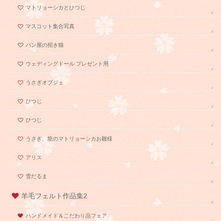
マトリョーシカとひつじ
マスコット集合写真
パン屋の招き猫
ウェディングドール プレゼント用
うさぎオブジェ
ひつじ
ひつじ
うさぎ、龍のマトリョーシカお雛様
アリス
雪だるま
羊毛フェルト作品集2
ハンドメイド＆こだわり品フェア