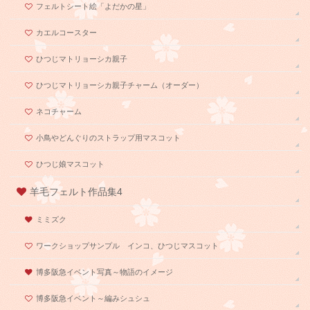
フェルトシート絵「よだかの星」
カエルコースター
ひつじマトリョーシカ親子
ひつじマトリョーシカ親子チャーム（オーダー）
ネコチャーム
小鳥やどんぐりのストラップ用マスコット
ひつじ娘マスコット
羊毛フェルト作品集4
ミミズク
ワークショップサンプル インコ、ひつじマスコット
博多阪急イベント写真～物語のイメージ
博多阪急イベント～編みシュシュ