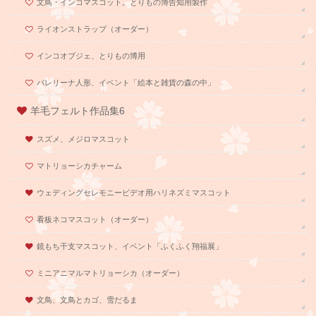
文鳥・インコマスコット。とりもの博告知用製作
ライオンストラップ（オーダー）
インコオブジェ、とりもの博用
バレリーナ人形、イベント「絵本と雑貨の森の中」
羊毛フェルト作品集6
スズメ、メジロマスコット
マトリョーシカチャーム
ウェディングセレモニービデオ用ハリネズミマスコット
看板ネコマスコット（オーダー）
鏡もち干支マスコット、イベント「ふくふく翔福展」
ミニアニマルマトリョーシカ（オーダー）
文鳥、文鳥とカゴ、雪だるま