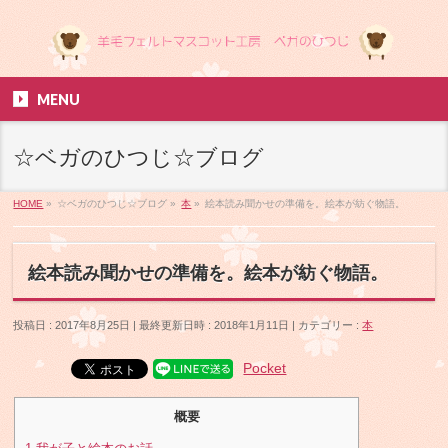
MENU
☆ベガのひつじ☆ブログ
HOME
»
☆ベガのひつじ☆ブログ
»
本
»
絵本読み聞かせの準備を。絵本が紡ぐ物語。
絵本読み聞かせの準備を。絵本が紡ぐ物語。
投稿日 : 2017年8月25日
最終更新日時 : 2018年1月11日
カテゴリー :
本
Pocket
概要