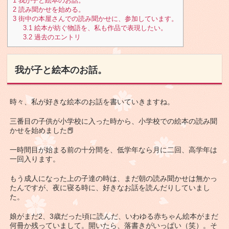
1
我が子と絵本のお話。
2
読み聞かせを始める。
3
街中の本屋さんでの読み聞かせに、参加しています。
3.1
絵本が紡ぐ物語を、私も作品で表現したい。
3.2
過去のエントリ
我が子と絵本のお話。
時々、私が好きな絵本のお話を書いていきますね。
三番目の子供が小学校に入った時から、小学校での絵本の読み聞
かせを始めました📕
一時間目が始まる前の十分間を、低学年なら月に二回、高学年は
一回入ります。
もう成人になった上の子達の時は、まだ朝の読み聞かせは無かっ
たんですが、夜に寝る時に、好きなお話を読んだりしていまし
た。
娘がまだ2、3歳だった頃に読んだ、いわゆる赤ちゃん絵本がまだ
何冊か残っていまして。開いたら、落書きがいっぱい（笑）。そ