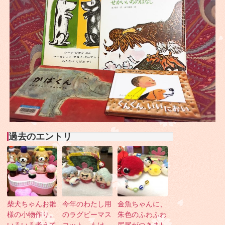
過去のエントリ
柴犬ちゃんお雛
今年のわたし用
金魚ちゃんに、
様の小物作り。
のラグビーマス
朱色のふわふわ
いろいろ考えて
コット。もは
尻尾がつきまし