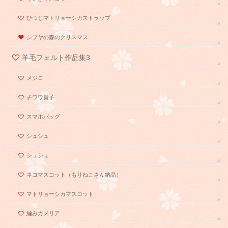
ひつじマトリョーシカストラップ
シブヤの森のクリスマス
羊毛フェルト作品集3
メジロ
チワワ親子
スマホバッグ
シュシュ
シュシュ
ネコマスコット（もりねこさん納品）
マトリョーシカマスコット
編みカメリア