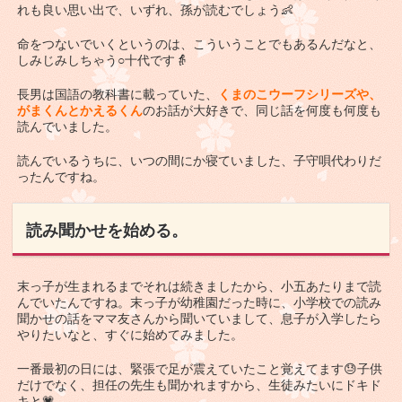
れも良い思い出で、いずれ、孫が読むでしょう👶
命をつないでいくというのは、こういうことでもあるんだなと、
しみじみしちゃう○十代です👵
長男は国語の教科書に載っていた、
くまのこウーフシリーズや、
がまくんとかえるくん
のお話が大好きで、同じ話を何度も何度も
読んでいました。
読んでいるうちに、いつの間にか寝ていました、子守唄代わりだ
ったんですね。
読み聞かせを始める。
末っ子が生まれるまでそれは続きましたから、小五あたりまで読
んでいたんですね。末っ子が幼稚園だった時に、小学校での読み
聞かせの話をママ友さんから聞いていまして、息子が入学したら
やりたいなと、すぐに始めてみました。
一番最初の日には、緊張で足が震えていたこと覚えてます😓子供
だけでなく、担任の先生も聞かれますから、生徒みたいにドキド
キと💗