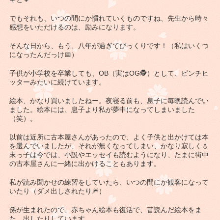
でもそれも、いつの間にか慣れていくものですね、先生から時々
感想をいただけるのは、励みになります。
そんな日から、もう、八年が過ぎてびっくりです！（私はいくつ
になったんだっけ📅）
子供が小学校を卒業しても、OB（実はOG🕵）として、ピンチヒ
ッターみたいに続けています。
絵本、かなり買いましたねー。夜寝る前も、息子に毎晩読んでい
ました。絵本には、息子より私が夢中になってしまいました
（笑）。
以前は近所に古本屋さんがあったので、よく子供と出かけては本
を選んでいましたが、それが無くなってしまい、かなり寂しく💧
末っ子は今では、小説やエッセイも読むようになり、たまに街中
の古本屋さんに一緒に出かけることもあります。
私が読み聞かせの練習をしていたら、いつの間にか観客になって
いたり（ダメ出しされたり🎆）
孫が生まれたので、赤ちゃん絵本も復活で、昔読んだ絵本をま
た、出したりしています。