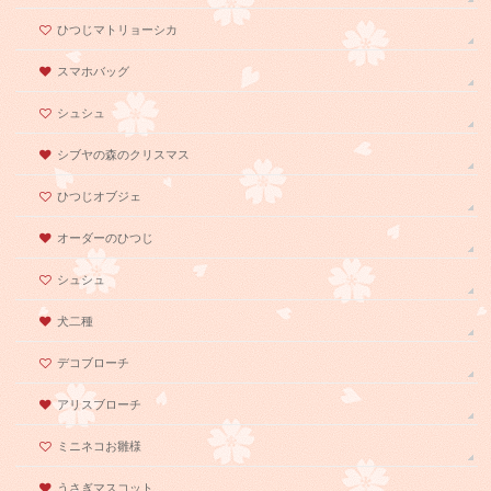
ひつじマトリョーシカ
スマホバッグ
シュシュ
シブヤの森のクリスマス
ひつじオブジェ
オーダーのひつじ
シュシュ
犬二種
デコブローチ
アリスブローチ
ミニネコお雛様
うさぎマスコット