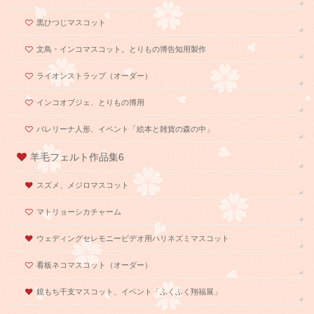
黒ひつじマスコット
文鳥・インコマスコット。とりもの博告知用製作
ライオンストラップ（オーダー）
インコオブジェ、とりもの博用
バレリーナ人形、イベント「絵本と雑貨の森の中」
羊毛フェルト作品集6
スズメ、メジロマスコット
マトリョーシカチャーム
ウェディングセレモニービデオ用ハリネズミマスコット
看板ネコマスコット（オーダー）
鏡もち干支マスコット、イベント「ふくふく翔福展」