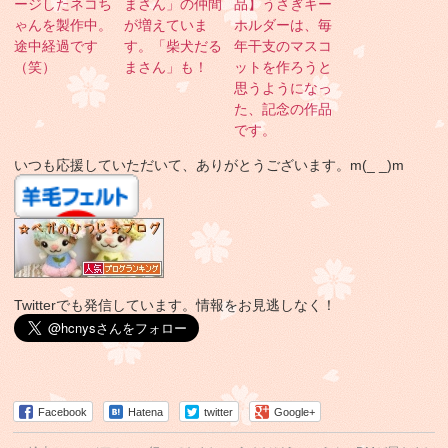
ージしたネコち
まさん」の仲間
品】うさぎキー
ゃんを製作中。
が増えていま
ホルダーは、毎
途中経過です
す。「柴犬だる
年干支のマスコ
（笑）
まさん」も！
ットを作ろうと
思うようになっ
た、記念の作品
です。
いつも応援していただいて、ありがとうございます。m(_ _)m
Twitterでも発信しています。情報をお見逃しなく！
Facebook
Hatena
twitter
Google+