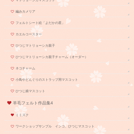
マトリョーシカマスコット
編みカメリア
フェルトシート絵「よだかの星」
カエルコースター
ひつじマトリョーシカ親子
ひつじマトリョーシカ親子チャーム（オーダー）
ネコチャーム
小鳥やどんぐりのストラップ用マスコット
ひつじ娘マスコット
羊毛フェルト作品集4
ミミズク
ワークショップサンプル インコ、ひつじマスコット