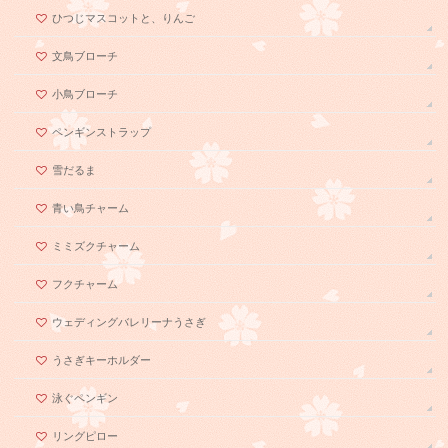
ひつじマスコットと、りんご
文鳥ブローチ
小鳥ブローチ
ペンギンストラップ
雪だるま
青い鳥チャーム
ミミズクチャーム
フクチャーム
ウェディングバレリーナうさぎ
うさぎキーホルダー
泳ぐペンギン
リングピロー