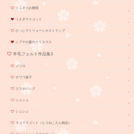
ミニネコお雛様
うさぎマスコット
ひつじマトリョーシカストラップ
シブヤの森のクリスマス
羊毛フェルト作品集3
メジロ
チワワ親子
スマホバッグ
シュシュ
シュシュ
ネコマスコット（もりねこさん納品）