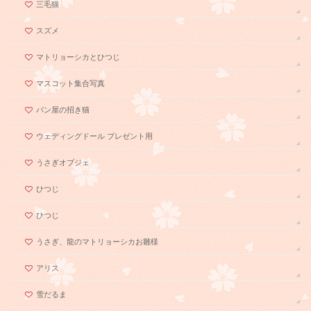
三毛猫
スズメ
マトリョーシカとひつじ
マスコット集合写真
パン屋の招き猫
ウェディングドール プレゼント用
うさぎオブジェ
ひつじ
ひつじ
うさぎ、龍のマトリョーシカお雛様
アリス
雪だるま