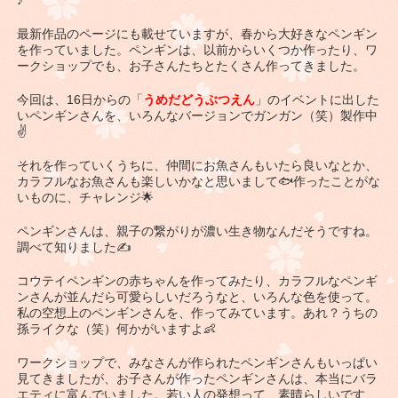
♪
最新作品のページにも載せていますが、春から大好きなペンギン
を作っていました。ペンギンは、以前からいくつか作ったり、ワ
ークショップでも、お子さんたちとたくさん作ってきました。
今回は、16日からの「
うめだどうぶつえん
」のイベントに出した
いペンギンさんを、いろんなバージョンでガンガン（笑）製作中
✌
それを作っていくうちに、仲間にお魚さんもいたら良いなとか、
カラフルなお魚さんも楽しいかなと思いまして🐟作ったことがな
いものに、チャレンジ🌟
ペンギンさんは、親子の繋がりが濃い生き物なんだそうですね。
調べて知りました✍
コウテイペンギンの赤ちゃんを作ってみたり、カラフルなペンギ
ンさんが並んだら可愛らしいだろうなと、いろんな色を使って。
私の空想上のペンギンさんを、作ってみています。あれ？うちの
孫ライクな（笑）何かがいますよ👶
ワークショップで、みなさんが作られたペンギンさんもいっぱい
見てきましたが、お子さんが作ったペンギンさんは、本当にバラ
エティに富んでいました。若い人の発想って、素晴らしいです