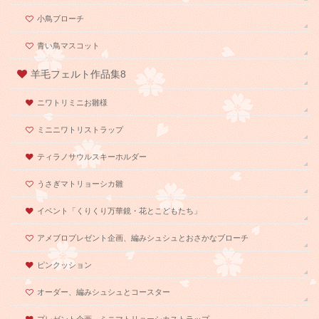
小鳥ブローチ
青い鳥マスコット
羊毛フェルト作品集8
ニワトリミニお雛様
ミニニワトリストラップ
ティラノサウルスキーホルダー
うさぎマトリョーシカ雛
イベント「くりくり万華鏡・花とこどもたち」
アメブロプレゼント企画、編みシュシュとおさかなブローチ
ピンクッション
オーダー、編みシュシュとコースター