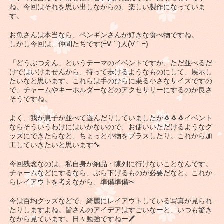
ね。今回はそれを思い出しながらの、楽しい製作になっていま
す。
お魚さんは本当なら、ペンギンさんが好きな食べ物ですね。
しかし今回は、仲間たちです(=́∀｀)人(́∀｀=)
「どうぶつえん」というテーマのイベントですが、ただ並べるだ
けではいけませんから、持って歩けるようなものにして、展示し
たいなと思います。これらは手のひらに乗る小さなサイズですの
で、チャームやキーホルダーなどのアクセサリーにするのが良さ
そうですね。
よく、我が息子が並べて遊んだりしていましたが🐧🐧🐧イベント
ならそういうわけにはいかないので、お使いいただけるようなグ
ッズにできたらなと、ちょっと小物をプラスしたり。これから加
工していきたいと思います🔧
今回残念なのは、私自身が納品・陳列に行けないことなんです。
チャームなどにするなら、ぶら下げるものが必要だなと。これか
らレイアウトを考えながら、準備準備✂
今は百均グッズなどで、綺麗にレイアウトしている写真が見られ
たりしますよね。皆さんのアイデアはすごいなーと、いつも驚き
ながら見ています。日々勉強ですねー🖊