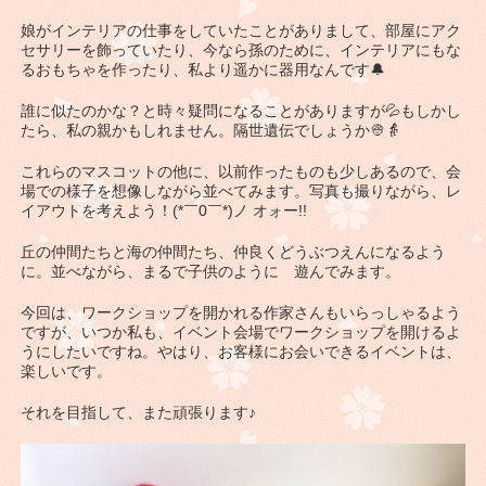
娘がインテリアの仕事をしていたことがありまして、部屋にアク
セサリーを飾っていたり、今なら孫のために、インテリアにもな
るおもちゃを作ったり、私より遥かに器用なんです🔔
誰に似たのかな？と時々疑問になることがありますが💦もしかし
たら、私の親かもしれません。隔世遺伝でしょうか👳👵
これらのマスコットの他に、以前作ったものも少しあるので、会
場での様子を想像しながら並べてみます。写真も撮りながら、レ
イアウトを考えよう！(*￣0￣*)ノ オォー!!
丘の仲間たちと海の仲間たち、仲良くどうぶつえんになるよう
に。並べながら、まるで子供のように 遊んでみます。
今回は、ワークショップを開かれる作家さんもいらっしゃるよう
ですが、いつか私も、イベント会場でワークショップを開けるよ
うにしたいですね。やはり、お客様にお会いできるイベントは、
楽しいです。
それを目指して、また頑張ります♪