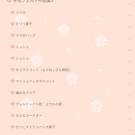
羊毛フェルト作品集3
メジロ
チワワ親子
スマホバッグ
シュシュ
シュシュ
ネコマスコット（もりねこさん納品）
マトリョーシカマスコット
編みカメリア
フェルトシート絵「よだかの星」
カエルコースター
ひつじマトリョーシカ親子