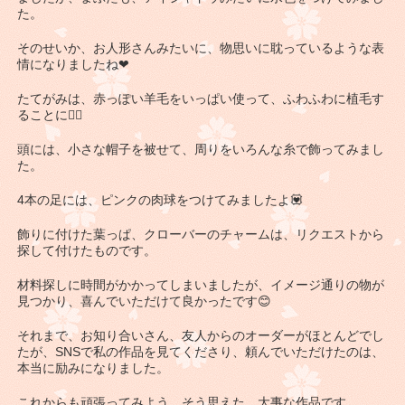
た。
そのせいか、お人形さんみたいに、物思いに耽っているような表
情になりましたね❤
たてがみは、赤っぽい羊毛をいっぱい使って、ふわふわに植毛す
ることに👌🏽
頭には、小さな帽子を被せて、周りをいろんな糸で飾ってみまし
た。
4本の足には、ピンクの肉球をつけてみましたよ💟
飾りに付けた葉っぱ、クローバーのチャームは、リクエストから
探して付けたものです。
材料探しに時間がかかってしまいましたが、イメージ通りの物が
見つかり、喜んでいただけて良かったです😊
それまで、お知り合いさん、友人からのオーダーがほとんどでし
たが、SNSで私の作品を見てくださり、頼んでいただけたのは、
本当に励みになりました。
これからも頑張ってみよう。そう思えた、大事な作品です。