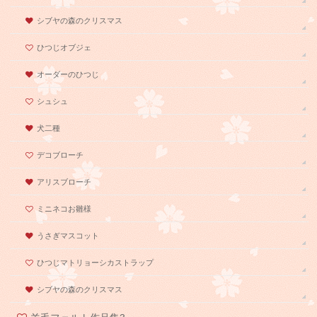
シブヤの森のクリスマス
ひつじオブジェ
オーダーのひつじ
シュシュ
犬二種
デコブローチ
アリスブローチ
ミニネコお雛様
うさぎマスコット
ひつじマトリョーシカストラップ
シブヤの森のクリスマス