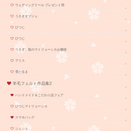
ウェディングドール プレゼント用
うさぎオブジェ
ひつじ
ひつじ
うさぎ、龍のマトリョーシカお雛様
アリス
雪だるま
羊毛フェルト作品集2
ハンドメイド＆こだわり品フェア
ひつじマトリョーシカ
スマホバッグ
シュシュ