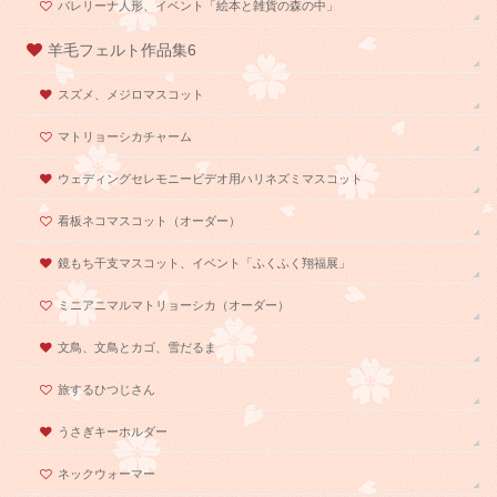
バレリーナ人形、イベント「絵本と雑貨の森の中」
羊毛フェルト作品集6
スズメ、メジロマスコット
マトリョーシカチャーム
ウェディングセレモニービデオ用ハリネズミマスコット
看板ネコマスコット（オーダー）
鏡もち干支マスコット、イベント「ふくふく翔福展」
ミニアニマルマトリョーシカ（オーダー）
文鳥、文鳥とカゴ、雪だるま
旅するひつじさん
うさぎキーホルダー
ネックウォーマー