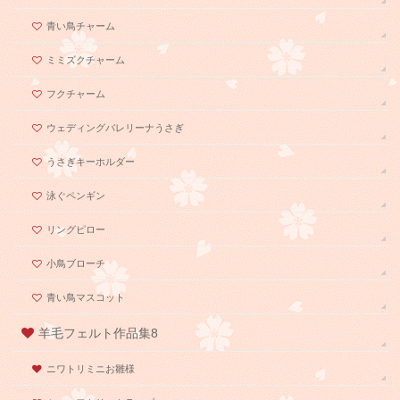
青い鳥チャーム
ミミズクチャーム
フクチャーム
ウェディングバレリーナうさぎ
うさぎキーホルダー
泳ぐペンギン
リングピロー
小鳥ブローチ
青い鳥マスコット
羊毛フェルト作品集8
ニワトリミニお雛様