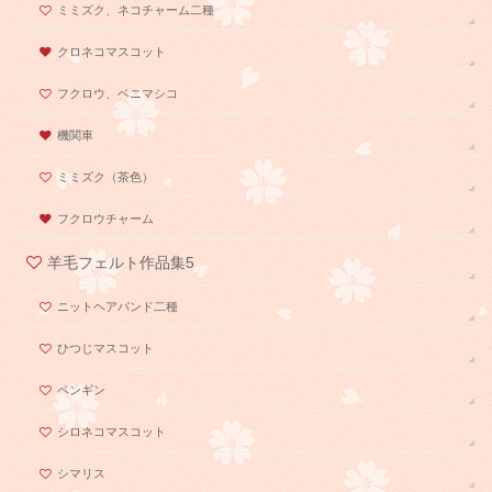
ミミズク、ネコチャーム二種
クロネコマスコット
フクロウ、ベニマシコ
機関車
ミミズク（茶色）
フクロウチャーム
羊毛フェルト作品集5
ニットヘアバンド二種
ひつじマスコット
ペンギン
シロネコマスコット
シマリス