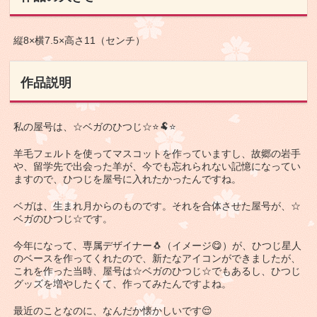
縦8×横7.5×高さ11（センチ）
作品説明
私の屋号は、☆ベガのひつじ☆⭐🐏⭐
羊毛フェルトを使ってマスコットを作っていますし、故郷の岩手
や、留学先で出会った羊が、今でも忘れられない記憶になってい
ますので、ひつじを屋号に入れたかったんですね。
ベガは、生まれ月からのものです。それを合体させた屋号が、☆
ベガのひつじ☆です。
今年になって、専属デザイナー🐧（イメージ😋）が、ひつじ星人
のベースを作ってくれたので、新たなアイコンができましたが、
これを作った当時、屋号は☆ベガのひつじ☆でもあるし、ひつじ
グッズを増やしたくて、作ってみたんですよね。
最近のことなのに、なんだか懐かしいです😌