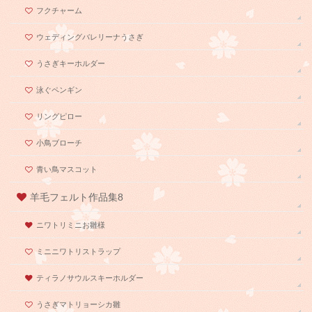
フクチャーム
ウェディングバレリーナうさぎ
うさぎキーホルダー
泳ぐペンギン
リングピロー
小鳥ブローチ
青い鳥マスコット
羊毛フェルト作品集8
ニワトリミニお雛様
ミニニワトリストラップ
ティラノサウルスキーホルダー
うさぎマトリョーシカ雛