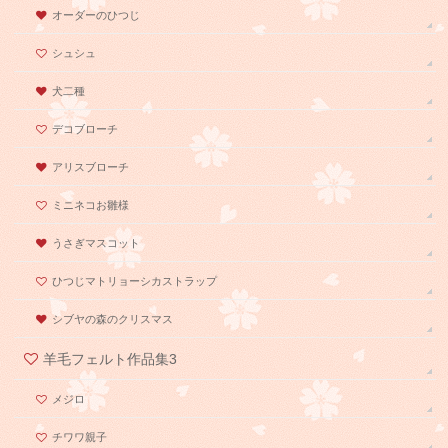
オーダーのひつじ
シュシュ
犬二種
デコブローチ
アリスブローチ
ミニネコお雛様
うさぎマスコット
ひつじマトリョーシカストラップ
シブヤの森のクリスマス
羊毛フェルト作品集3
メジロ
チワワ親子