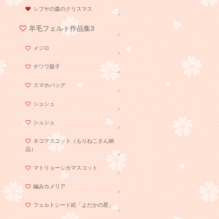
シブヤの森のクリスマス
羊毛フェルト作品集3
メジロ
チワワ親子
スマホバッグ
シュシュ
シュシュ
ネコマスコット（もりねこさん納
品）
マトリョーシカマスコット
編みカメリア
フェルトシート絵「よだかの星」