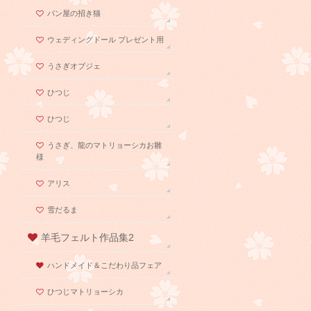
パン屋の招き猫
ウェディングドール プレゼント用
うさぎオブジェ
ひつじ
ひつじ
うさぎ、龍のマトリョーシカお雛
様
アリス
雪だるま
羊毛フェルト作品集2
ハンドメイド＆こだわり品フェア
ひつじマトリョーシカ