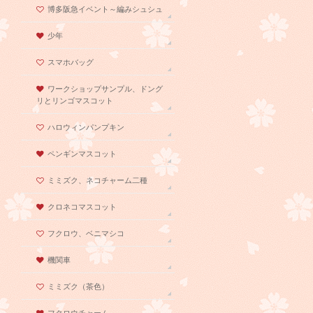
博多阪急イベント～編みシュシュ
少年
スマホバッグ
ワークショップサンプル、ドング
リとリンゴマスコット
ハロウィンパンプキン
ペンギンマスコット
ミミズク、ネコチャーム二種
クロネコマスコット
フクロウ、ベニマシコ
機関車
ミミズク（茶色）
フクロウチャーム