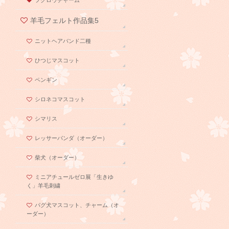
羊毛フェルト作品集5
ニットヘアバンド二種
ひつじマスコット
ペンギン
シロネコマスコット
シマリス
レッサーパンダ（オーダー）
柴犬（オーダー）
ミニアチュールゼロ展「生きゆ
く」羊毛刺繍
パグ犬マスコット、チャーム（オ
ーダー）