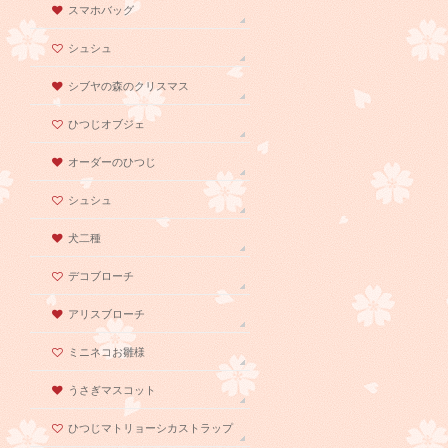
スマホバッグ
シュシュ
シブヤの森のクリスマス
ひつじオブジェ
オーダーのひつじ
シュシュ
犬二種
デコブローチ
アリスブローチ
ミニネコお雛様
うさぎマスコット
ひつじマトリョーシカストラップ