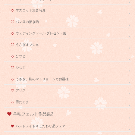
マスコット集合写真
パン屋の招き猫
ウェディングドール プレゼント用
うさぎオブジェ
ひつじ
ひつじ
うさぎ、龍のマトリョーシカお雛様
アリス
雪だるま
羊毛フェルト作品集2
ハンドメイド＆こだわり品フェア