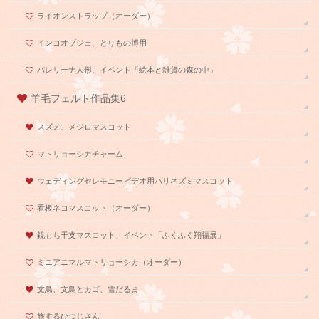
ライオンストラップ（オーダー）
インコオブジェ、とりもの博用
バレリーナ人形、イベント「絵本と雑貨の森の中」
羊毛フェルト作品集6
スズメ、メジロマスコット
マトリョーシカチャーム
ウェディングセレモニービデオ用ハリネズミマスコット
看板ネコマスコット（オーダー）
鏡もち干支マスコット、イベント「ふくふく翔福展」
ミニアニマルマトリョーシカ（オーダー）
文鳥、文鳥とカゴ、雪だるま
旅するひつじさん