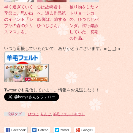
早く過ぎていく
心は故郷岩手
被り物をしたマ
季節に、思い出
へ。過去作品第
トリョーシカ
のイベント「シ
83弾は、旅する
の、ひつじとパ
ブヤの森のクリ
ひつじさん。
ンダ。試行錯誤
スマス」を。
していた、初期
の作品。
いつも応援していただいて、ありがとうございます。m(_ _)m
Twitterでも発信しています。情報をお見逃しなく！
投稿タグ
ひつじ
,
りんご
,
羊毛フェルトキット
Facebook
Hatena
twitter
Google+