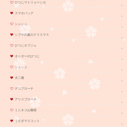
ひつじマトリョーシカ
スマホバッグ
シュシュ
シブヤの森のクリスマス
ひつじオブジェ
オーダーのひつじ
シュシュ
犬二種
デコブローチ
アリスブローチ
ミニネコお雛様
うさぎマスコット