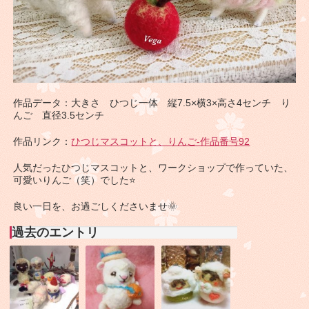
作品データ：大きさ ひつじ一体 縦7.5×横3×高さ4センチ り
んご 直径3.5センチ
作品リンク：
ひつじマスコットと、りんご-作品番号92
人気だったひつじマスコットと、ワークショップで作っていた、
可愛いりんご（笑）でした⭐
良い一日を、お過ごしくださいませ🌞
過去のエントリ