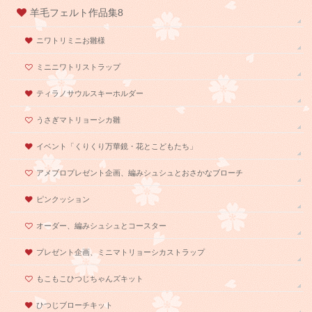
羊毛フェルト作品集8
ニワトリミニお雛様
ミニニワトリストラップ
ティラノサウルスキーホルダー
うさぎマトリョーシカ雛
イベント「くりくり万華鏡・花とこどもたち」
アメブロプレゼント企画、編みシュシュとおさかなブローチ
ピンクッション
オーダー、編みシュシュとコースター
プレゼント企画、ミニマトリョーシカストラップ
もこもこひつじちゃんズキット
ひつじブローチキット