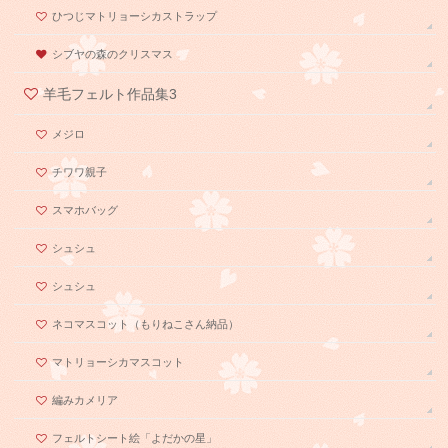
ひつじマトリョーシカストラップ
シブヤの森のクリスマス
羊毛フェルト作品集3
メジロ
チワワ親子
スマホバッグ
シュシュ
シュシュ
ネコマスコット（もりねこさん納品）
マトリョーシカマスコット
編みカメリア
フェルトシート絵「よだかの星」