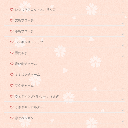
ひつじマスコットと、りんご
文鳥ブローチ
小鳥ブローチ
ペンギンストラップ
雪だるま
青い鳥チャーム
ミミズクチャーム
フクチャーム
ウェディングバレリーナうさぎ
うさぎキーホルダー
泳ぐペンギン