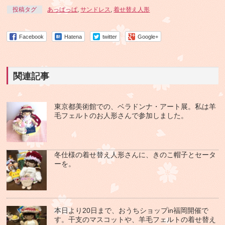
投稿タグ
あっぱっぱ
,
サンドレス
,
着せ替え人形
Facebook
Hatena
twitter
Google+
関連記事
東京都美術館での、ベラドンナ・アート展。私は羊
毛フェルトのお人形さんで参加しました。
冬仕様の着せ替え人形さんに、きのこ帽子とセータ
ーを。
本日より20日まで、おうちショップin福岡開催で
す。干支のマスコットや、羊毛フェルトの着せ替え