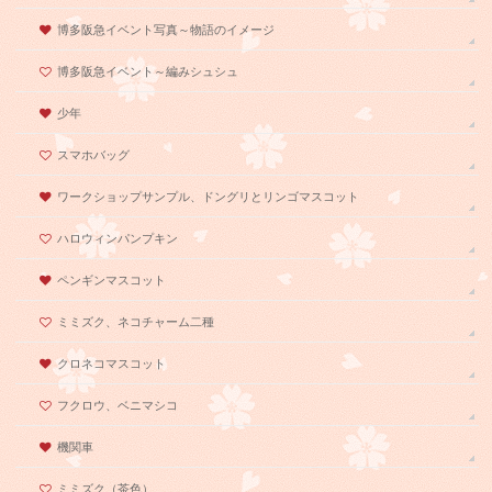
博多阪急イベント写真～物語のイメージ
博多阪急イベント～編みシュシュ
少年
スマホバッグ
ワークショップサンプル、ドングリとリンゴマスコット
ハロウィンパンプキン
ペンギンマスコット
ミミズク、ネコチャーム二種
クロネコマスコット
フクロウ、ベニマシコ
機関車
ミミズク（茶色）