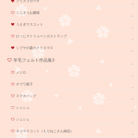
アリスブローチ
ミニネコお雛様
うさぎマスコット
ひつじマトリョーシカストラップ
シブヤの森のクリスマス
羊毛フェルト作品集3
メジロ
チワワ親子
スマホバッグ
シュシュ
シュシュ
ネコマスコット（もりねこさん納品）