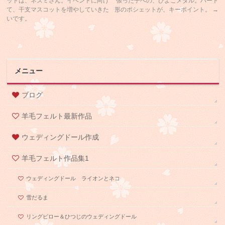
ットは、ネズミさん。イベントに向け
張った子への、ひよこメダル。ハート
て、干支マスコットを増やしていきた
形のポシェットが、キーポイント。
→
いです。
メニュー
ブログ
羊毛フェルト最新作品
ウェディングドール作成
羊毛フェルト作品集1
ウェディングドール ライオンとネコ
雪だるま
リングピロー＆ひつじのウェディングドール