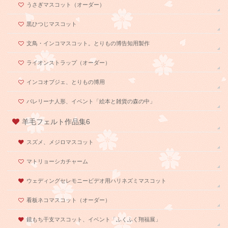
うさぎマスコット（オーダー）
黒ひつじマスコット
文鳥・インコマスコット。とりもの博告知用製作
ライオンストラップ（オーダー）
インコオブジェ、とりもの博用
バレリーナ人形、イベント「絵本と雑貨の森の中」
羊毛フェルト作品集6
スズメ、メジロマスコット
マトリョーシカチャーム
ウェディングセレモニービデオ用ハリネズミマスコット
看板ネコマスコット（オーダー）
鏡もち干支マスコット、イベント「ふくふく翔福展」