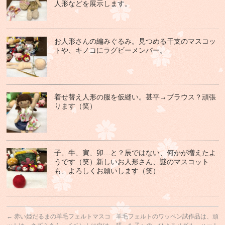
人形などを展示します。
お人形さんの編みぐるみ。見つめる干支のマスコッ
トや、キノコにラグビーメンバー。
着せ替え人形の服を仮縫い。甚平→ブラウス？頑張
ります（笑）
子、牛、寅、卯…と？辰ではない、何かが増えたよ
うです（笑）新しいお人形さん、謎のマスコット
も、よろしくお願いします（笑）
←
赤い姫だるまの羊毛フェルトマスコ
羊毛フェルトのワッペン試作品は、頑