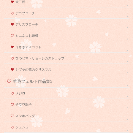
犬二種
デコブローチ
アリスブローチ
ミニネコお雛様
うさぎマスコット
ひつじマトリョーシカストラップ
シブヤの森のクリスマス
羊毛フェルト作品集3
メジロ
チワワ親子
スマホバッグ
シュシュ