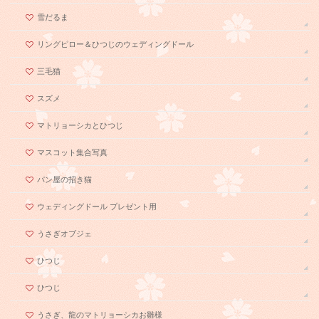
雪だるま
リングピロー＆ひつじのウェディングドール
三毛猫
スズメ
マトリョーシカとひつじ
マスコット集合写真
パン屋の招き猫
ウェディングドール プレゼント用
うさぎオブジェ
ひつじ
ひつじ
うさぎ、龍のマトリョーシカお雛様