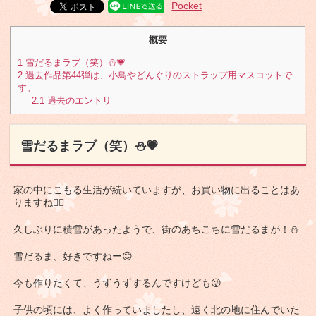
Pocket
概要
1
雪だるまラブ（笑）⛄💗
2
過去作品第44弾は、小鳥やどんぐりのストラップ用マスコットで
す。
2.1
過去のエントリ
雪だるまラブ（笑）⛄💗
家の中にこもる生活が続いていますが、お買い物に出ることはあ
りますね🚶‍♀️
久しぶりに積雪があったようで、街のあちこちに雪だるまが！⛄
雪だるま、好きですねー😊
今も作りたくて、うずうずするんですけども😜
子供の頃には、よく作っていましたし、遠く北の地に住んでいた