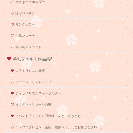
うさぎキーホルダー
泳ぐペンギン
リングピロー
小鳥ブローチ
青い鳥マスコット
羊毛フェルト作品集8
ニワトリミニお雛様
ミニニワトリストラップ
ティラノサウルスキーホルダー
うさぎマトリョーシカ雛
イベント「くりくり万華鏡・花とこどもたち」
アメブロプレゼント企画、編みシュシュとおさかなブローチ