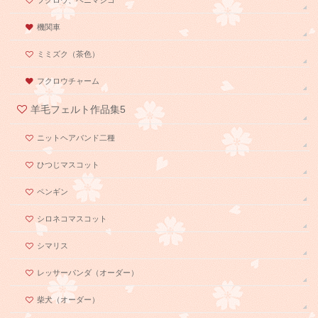
機関車
ミミズク（茶色）
フクロウチャーム
羊毛フェルト作品集5
ニットヘアバンド二種
ひつじマスコット
ペンギン
シロネコマスコット
シマリス
レッサーパンダ（オーダー）
柴犬（オーダー）