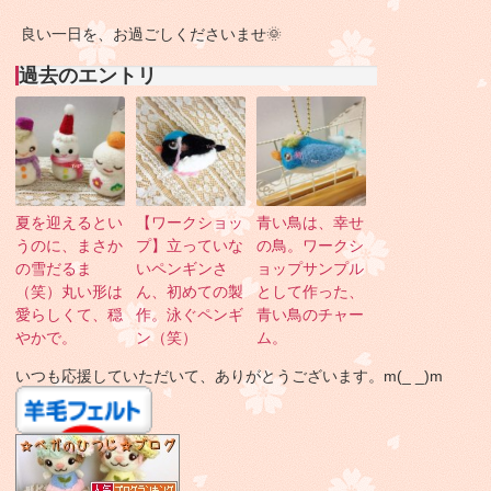
良い一日を、お過ごしくださいませ🌞
過去のエントリ
夏を迎えるとい
【ワークショッ
青い鳥は、幸せ
うのに、まさか
プ】立っていな
の鳥。ワークシ
の雪だるま
いペンギンさ
ョップサンプル
（笑）丸い形は
ん、初めての製
として作った、
愛らしくて、穏
作。泳ぐペンギ
青い鳥のチャー
やかで。
ン（笑）
ム。
いつも応援していただいて、ありがとうございます。m(_ _)m