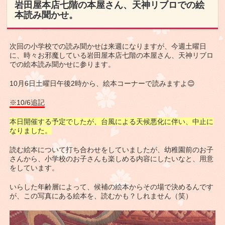
岩田屋本店七階の本屋さん、天神リブロでの絵
本読み聞かせ。
次回の小学校での読み聞かせは来週になりますが、今週土曜日
に、時々お邪魔している岩田屋本店七階の本屋さん、天神リブロ
での絵本読み聞かせに参ります。
10月6日土曜日午後2時から、絵本コーナーで読みますよ😊
※10/6追記
本日開催する予定でしたが、台風による天候悪化に伴い、中止に
なりました。
読む絵本について打ち合わせをしていましたが、幼稚園前のお子
さんから、小学校のお子さんも楽しめる内容にしたいなと、用意
をしています。
いらした年齢層によって、候補の絵本からその場で決めるんです
が、この写真にある絵本を、読むかも？しれません（笑）