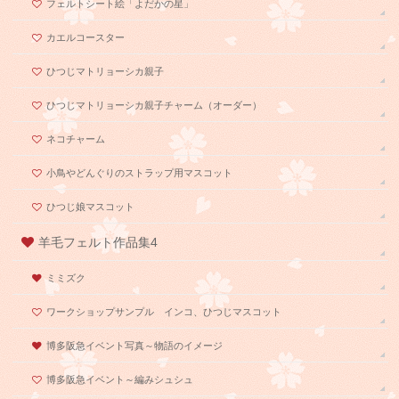
フェルトシート絵「よだかの星」
カエルコースター
ひつじマトリョーシカ親子
ひつじマトリョーシカ親子チャーム（オーダー）
ネコチャーム
小鳥やどんぐりのストラップ用マスコット
ひつじ娘マスコット
羊毛フェルト作品集4
ミミズク
ワークショップサンプル インコ、ひつじマスコット
博多阪急イベント写真～物語のイメージ
博多阪急イベント～編みシュシュ