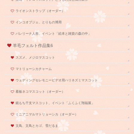
ライオンストラップ（オーダー）
インコオブジェ、とりもの博用
バレリーナ人形、イベント「絵本と雑貨の森の中」
羊毛フェルト作品集6
スズメ、メジロマスコット
マトリョーシカチャーム
ウェディングセレモニービデオ用ハリネズミマスコット
看板ネコマスコット（オーダー）
鏡もち干支マスコット、イベント「ふくふく翔福展」
ミニアニマルマトリョーシカ（オーダー）
文鳥、文鳥とカゴ、雪だるま