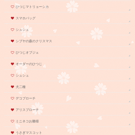
ひつじマトリョーシカ
スマホバッグ
シュシュ
シブヤの森のクリスマス
ひつじオブジェ
オーダーのひつじ
シュシュ
犬二種
デコブローチ
アリスブローチ
ミニネコお雛様
うさぎマスコット