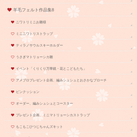
羊毛フェルト作品集8
ニワトリミニお雛様
ミニニワトリストラップ
ティラノサウルスキーホルダー
うさぎマトリョーシカ雛
イベント「くりくり万華鏡・花とこどもたち」
アメブロプレゼント企画、編みシュシュとおさかなブローチ
ピンクッション
オーダー、編みシュシュとコースター
プレゼント企画、ミニマトリョーシカストラップ
もこもこひつじちゃんズキット