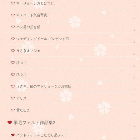
マトリョーシカとひつじ
マスコット集合写真
パン屋の招き猫
ウェディングドール プレゼント用
うさぎオブジェ
ひつじ
ひつじ
うさぎ、龍のマトリョーシカお雛様
アリス
雪だるま
羊毛フェルト作品集2
ハンドメイド＆こだわり品フェア