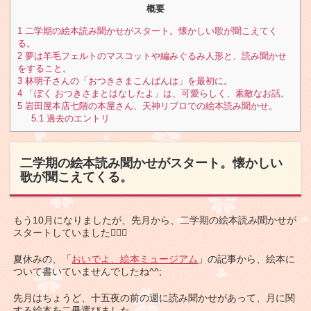
概要
1
二学期の絵本読み聞かせがスタート。懐かしい歌が聞こえてく
る。
2
夢は羊毛フェルトのマスコットや編みぐるみ人形と、読み聞かせ
をすること。
3
林明子さんの「おつきさまこんばんは」を最初に。
4
「ぼく おつきさまとはなしたよ」は、可愛らしく、素敵なお話。
5
岩田屋本店七階の本屋さん、天神リブロでの絵本読み聞かせ。
5.1
過去のエントリ
二学期の絵本読み聞かせがスタート。懐かしい
歌が聞こえてくる。
もう10月になりましたが、先月から、二学期の絵本読み聞かせが
スタートしていました🏃🏾‍♀️
夏休みの、「
おいでよ、絵本ミュージアム
」の記事から、絵本に
ついて書いていませんでしたね^^;
先月はちょうど、十五夜の前の週に読み聞かせがあって、月に関
する絵本を二冊選びました。