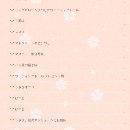
リングピロー＆ひつじのウェディングドール
三毛猫
スズメ
マトリョーシカとひつじ
マスコット集合写真
パン屋の招き猫
ウェディングドール プレゼント用
うさぎオブジェ
ひつじ
ひつじ
うさぎ、龍のマトリョーシカお雛様