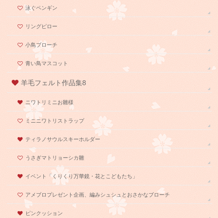
泳ぐペンギン
リングピロー
小鳥ブローチ
青い鳥マスコット
羊毛フェルト作品集8
ニワトリミニお雛様
ミニニワトリストラップ
ティラノサウルスキーホルダー
うさぎマトリョーシカ雛
イベント「くりくり万華鏡・花とこどもたち」
アメブロプレゼント企画、編みシュシュとおさかなブローチ
ピンクッション