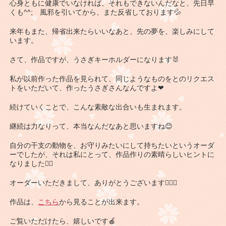
心身ともに健康でいなければ、それもできないんだなと、先日早
くも^^; 風邪を引いてから、また反省しております💦
来年もまた、帰省出来たらいいなあと、先の夢を、楽しみにして
います。
さて、作品ですが、うさぎキーホルダーになります🐰
私が以前作った作品を見られて、同じようなものをとのリクエス
トをいただいて、作ったうさぎさんなんですよ❤
続けていくことで、こんな素敵な出合いも生まれます。
継続は力なりって、本当なんだなあと思いますね😊
自分の干支の動物を、お守りみたいにして持ちたいというオーダ
ーでしたが、それは私にとって、作品作りの素晴らしいヒントに
なりました👍🏽
オーダーいただきまして、ありがとうございます🙇🏽‍♀️
作品は、
こちら
から見ることが出来ます。
ご覧いただけたら、嬉しいです🍎