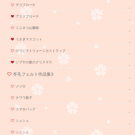
デコブローチ
アリスブローチ
ミニネコお雛様
うさぎマスコット
ひつじマトリョーシカストラップ
シブヤの森のクリスマス
羊毛フェルト作品集3
メジロ
チワワ親子
スマホバッグ
シュシュ
シュシュ