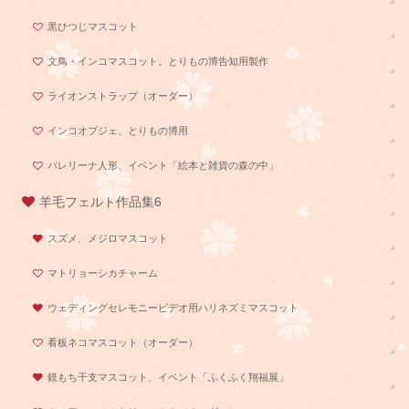
黒ひつじマスコット
文鳥・インコマスコット。とりもの博告知用製作
ライオンストラップ（オーダー）
インコオブジェ、とりもの博用
バレリーナ人形、イベント「絵本と雑貨の森の中」
羊毛フェルト作品集6
スズメ、メジロマスコット
マトリョーシカチャーム
ウェディングセレモニービデオ用ハリネズミマスコット
看板ネコマスコット（オーダー）
鏡もち干支マスコット、イベント「ふくふく翔福展」