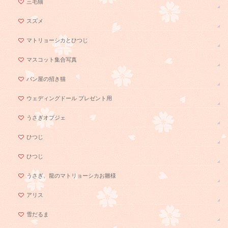
三毛猫
スズメ
マトリョーシカとひつじ
マスコット集合写真
パン屋の招き猫
ウェディングドール プレゼント用
うさぎオブジェ
ひつじ
ひつじ
うさぎ、龍のマトリョーシカお雛様
アリス
雪だるま