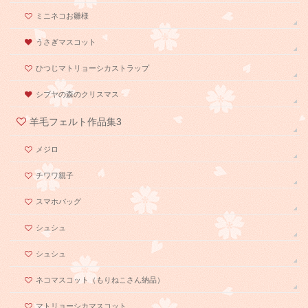
ミニネコお雛様
うさぎマスコット
ひつじマトリョーシカストラップ
シブヤの森のクリスマス
羊毛フェルト作品集3
メジロ
チワワ親子
スマホバッグ
シュシュ
シュシュ
ネコマスコット（もりねこさん納品）
マトリョーシカマスコット